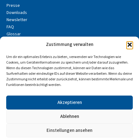
Presse
Downloads
Newsletter
FAQ
Glossar
Zustimmung verwalten
IHR KONTAKT ZU UNS
Josef-Kistler-Weg 22, D-82140 Olching
Um dir ein optimales Erlebnis zu bieten, verwenden wir Technologien wie
Cookies, um Geräteinformationen zu speichern und/oder darauf zuzugreifen.
08142 28 67-0
Wenn du diesen Technologien zustimmst, können wir Daten wie das
Surfverhalten oder eindeutige IDs auf dieser Website verarbeiten. Wenn du deine
info@atw-gmbh.de
Zustimmung nicht erteilst oder zurückziehst, können bestimmte Merkmale und
Funktionen beeinträchtigt werden.
SOCIAL MEDIA
Akzeptieren
Ablehnen
Impressum
Datenschutz
Einstellungen ansehen