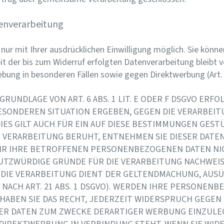
tenverarbeitung
ur mit Ihrer ausdrücklichen Einwilligung möglich. Sie können 
it der bis zum Widerruf erfolgten Datenverarbeitung bleibt 
bung in besonderen Fällen sowie gegen Direktwerbung (Art
UNDLAGE VON ART. 6 ABS. 1 LIT. E ODER F DSGVO ERFOL
 BESONDEREN SITUATION ERGEBEN, GEGEN DIE VERARBE
ES GILT AUCH FÜR EIN AUF DIESE BESTIMMUNGEN GESTÜ
E VERARBEITUNG BERUHT, ENTNEHMEN SIE DIESER DATE
IR IHRE BETROFFENEN PERSONENBEZOGENEN DATEN NICH
TZWÜRDIGE GRÜNDE FÜR DIE VERARBEITUNG NACHWEISE
 DIE VERARBEITUNG DIENT DER GELTENDMACHUNG, AUS
ACH ART. 21 ABS. 1 DSGVO). WERDEN IHRE PERSONENB
HABEN SIE DAS RECHT, JEDERZEIT WIDERSPRUCH GEGEN 
 DATEN ZUM ZWECKE DERARTIGER WERBUNG EINZULEGEN