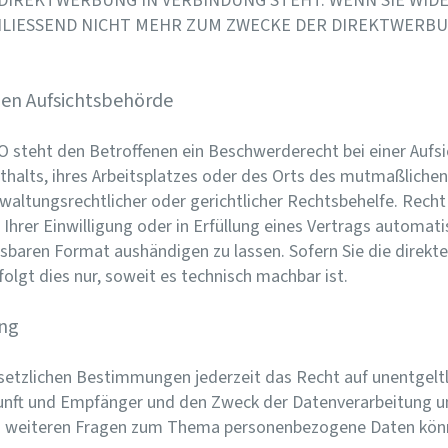
R DIREKTWERBUNG IN VERBINDUNG STEHT. WENN SIE WI
LIESSEND NICHT MEHR ZUM ZWECKE DER DIREKTWERB
gen Aufsichtsbehörde
O steht den Betroffenen ein Beschwerderecht bei einer Aufs
thalts, ihres Arbeitsplatzes oder des Orts des mutmaßlich
altungsrechtlicher oder gerichtlicher Rechtsbehelfe. Recht
Ihrer Einwilligung oder in Erfüllung eines Vertrags automatis
sbaren Format aushändigen zu lassen. Sofern Sie die direkt
olgt dies nur, soweit es technisch machbar ist.
ung
etzlichen Bestimmungen jederzeit das Recht auf unentgeltli
ft und Empfänger und den Zweck der Datenverarbeitung und
u weiteren Fragen zum Thema personenbezogene Daten könne