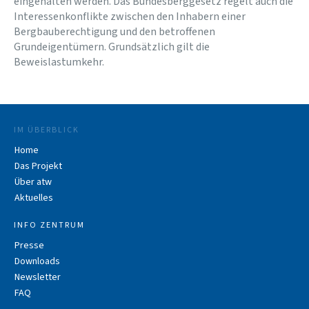
eingehalten werden. Das Bundesberggesetz regelt auch die
Interessenkonflikte zwischen den Inhabern einer
Bergbauberechtigung und den betroffenen
Grundeigentümern. Grundsätzlich gilt die
Beweislastumkehr.
IM ÜBERBLICK
Home
Das Projekt
Über atw
Aktuelles
INFO ZENTRUM
Presse
Downloads
Newsletter
FAQ