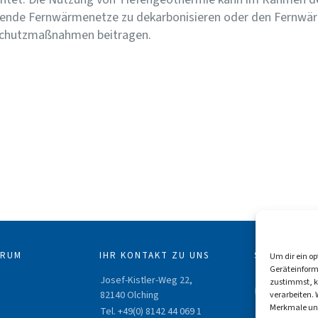
hende Fernwärmenetze zu dekarbonisieren oder den Fernwär
schutzmaßnahmen beitragen.
TRUM
IHR KONTAKT ZU UNS
SOZIALE ME
Um dir ein o
Geräteinform
Josef-Kistler-Weg 22,
zustimmst, kö
82140 Olching
verarbeiten.
Merkmale und
Tel. +49(0) 8142 44 069 1