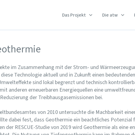
Das Projekt
Die atw
eothermie
fekte im Zusammenhang mit der Strom- und Wärmeerzeugun
iese Technologie aktuell und in Zukunft einen bedeutenden
Umwelteffekte sind lokal begrenzt und technisch kontrollier
t anderen erneuerbaren Energiequellen eine umweltfreundli
ur Reduzierung der Treibhausgasemissionen bei.
eltbundesamtes von 2010 untersuchte die Machbarkeit einer
lte dabei fest, dass Geothermie ein beachtliches Potenzia
ien der RESCUE-Studie von 2019 wird Geothermie als eine ent
htet. Die Nutzung von Tiefengeothermie kann im Rahmen d