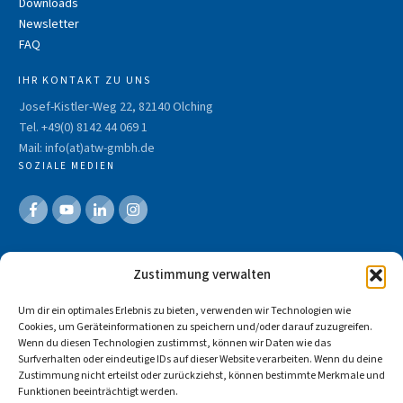
Downloads
Newsletter
FAQ
IHR KONTAKT ZU UNS
Josef-Kistler-Weg 22, 82140 Olching
Tel. +49(0) 8142 44 069 1
Mail: info(at)atw-gmbh.de
SOZIALE MEDIEN
Impressum
Zustimmung verwalten
Datenschutz
Um dir ein optimales Erlebnis zu bieten, verwenden wir Technologien wie
Cookies, um Geräteinformationen zu speichern und/oder darauf zuzugreifen.
Wenn du diesen Technologien zustimmst, können wir Daten wie das
Surfverhalten oder eindeutige IDs auf dieser Website verarbeiten. Wenn du deine
Zustimmung nicht erteilst oder zurückziehst, können bestimmte Merkmale und
Funktionen beeinträchtigt werden.