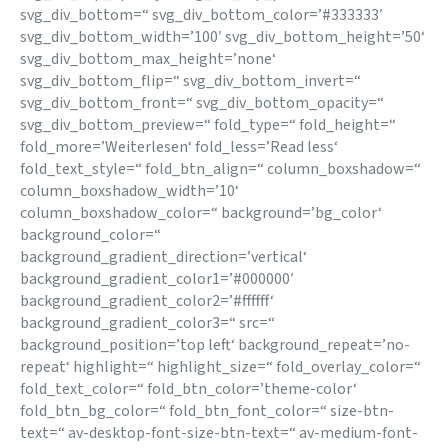
svg_div_bottom=“ svg_div_bottom_color=’#333333′
svg_div_bottom_width=’100′ svg_div_bottom_height=’50‘
svg_div_bottom_max_height=’none‘
svg_div_bottom_flip=“ svg_div_bottom_invert=“
svg_div_bottom_front=“ svg_div_bottom_opacity=“
svg_div_bottom_preview=“ fold_type=“ fold_height=“
fold_more=’Weiterlesen‘ fold_less=’Read less‘
fold_text_style=“ fold_btn_align=“ column_boxshadow=“
column_boxshadow_width=’10‘
column_boxshadow_color=“ background=’bg_color‘
background_color=“
background_gradient_direction=’vertical‘
background_gradient_color1=’#000000′
background_gradient_color2=’#ffffff‘
background_gradient_color3=“ src=“
background_position=’top left‘ background_repeat=’no-
repeat‘ highlight=“ highlight_size=“ fold_overlay_color=“
fold_text_color=“ fold_btn_color=’theme-color‘
fold_btn_bg_color=“ fold_btn_font_color=“ size-btn-
text=“ av-desktop-font-size-btn-text=“ av-medium-font-