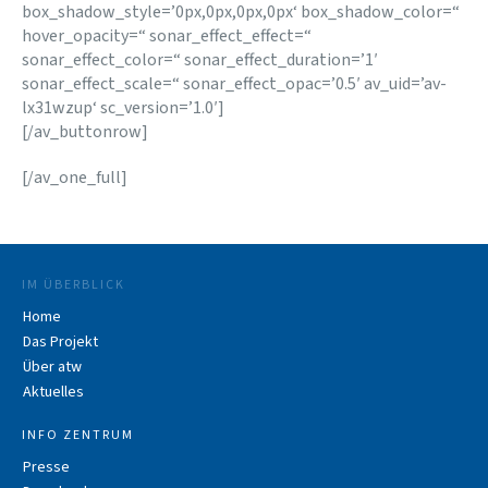
box_shadow_style=’0px,0px,0px,0px‘ box_shadow_color=“
hover_opacity=“ sonar_effect_effect=“
sonar_effect_color=“ sonar_effect_duration=’1′
sonar_effect_scale=“ sonar_effect_opac=’0.5′ av_uid=’av-
lx31wzup‘ sc_version=’1.0′]
[/av_buttonrow]
[/av_one_full]
IM ÜBERBLICK
Home
Das Projekt
Über atw
Aktuelles
INFO ZENTRUM
Presse