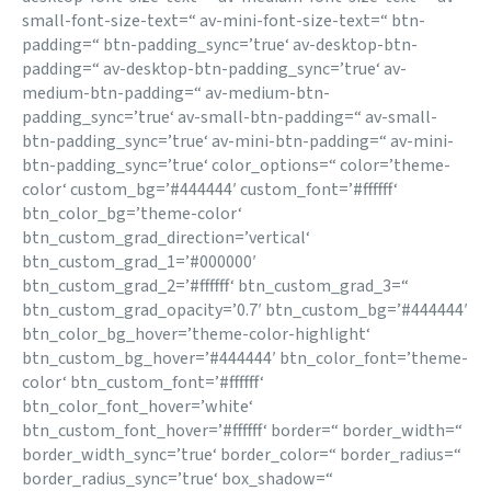
small-font-size-text=“ av-mini-font-size-text=“ btn-
padding=“ btn-padding_sync=’true‘ av-desktop-btn-
padding=“ av-desktop-btn-padding_sync=’true‘ av-
medium-btn-padding=“ av-medium-btn-
padding_sync=’true‘ av-small-btn-padding=“ av-small-
btn-padding_sync=’true‘ av-mini-btn-padding=“ av-mini-
btn-padding_sync=’true‘ color_options=“ color=’theme-
color‘ custom_bg=’#444444′ custom_font=’#ffffff‘
btn_color_bg=’theme-color‘
btn_custom_grad_direction=’vertical‘
btn_custom_grad_1=’#000000′
btn_custom_grad_2=’#ffffff‘ btn_custom_grad_3=“
btn_custom_grad_opacity=’0.7′ btn_custom_bg=’#444444′
btn_color_bg_hover=’theme-color-highlight‘
btn_custom_bg_hover=’#444444′ btn_color_font=’theme-
color‘ btn_custom_font=’#ffffff‘
btn_color_font_hover=’white‘
btn_custom_font_hover=’#ffffff‘ border=“ border_width=“
border_width_sync=’true‘ border_color=“ border_radius=“
border_radius_sync=’true‘ box_shadow=“