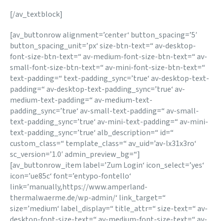
[/av_textblock]
[av_buttonrow alignment=’center‘ button_spacing=’5′
button_spacing_unit=’px‘ size-btn-text=“ av-desktop-
font-size-btn-text=“ av-medium-font-size-btn-text=“ av-
small-font-size-btn-text=“ av-mini-font-size-btn-text=“
text-padding=“ text-padding_sync=’true‘ av-desktop-text-
padding=“ av-desktop-text-padding_sync=’true‘ av-
medium-text-padding=“ av-medium-text-
padding_sync=’true‘ av-small-text-padding=“ av-small-
text-padding_sync=’true‘ av-mini-text-padding=“ av-mini-
text-padding_sync=’true‘ alb_description=“ id=“
custom_class=“ template_class=“ av_uid=’av-lx31x3ro‘
sc_version=’1.0′ admin_preview_bg=“]
[av_buttonrow_item label=’Zum Login‘ icon_select=’yes‘
icon=’ue85c‘ font=’entypo-fontello‘
link=’manually,https://www.amperland-
thermalwaerme.de/wp-admin/‘ link_target=“
size=’medium‘ label_display=“ title_attr=“ size-text=“ av-
desktop-font-size-text=“ av-medium-font-size-text=“ av-