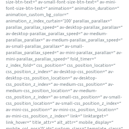
size-btn-text=“ av-small-font-size-btn-text=“ av-mini-
font-size-btn-text=“ animation=“ animation_duration=“
animation_custom_bg_color=“
animation_z_index_curtain=’100′ parallax_parallax=“
parallax_parallax_speed=“ av-desktop-parallax_parallax=“
av-desktop-parallax_parallax_speed=“ av-medium-
parallax_parallax=“ av-medium-parallax_parallax_speed=“
av-small-parallax_parallax=“ av-small-
parallax_parallax_speed=“ av-mini-parallax_parallax=“ av-
mini-parallax_parallax_speed=“ fold_timer=“
z_index_fold=“ css_position=“ css_position_location=“
css_position_z_index=“ av-desktop-css_position=“ av-
desktop-css_position_location=“ av-desktop-
css_position_z_index=“ av-medium-css_position=“ av-
medium-css_position_location=“ av-medium-
css_position_z_index=“ av-small-css_position=“ av-small-
css_position_location=“ av-small-css_position_z_index=“
av-mini-css_position=“ av-mini-css_position_location=“
av-mini-css_position_z_index=“ link=“ linktarget=“
link_hover=“ title_attr=“ alt_attr=“ mobile_display=“
mobile_col_pos=’0′ id=“ custom_class=“ template_class=“