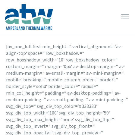
[av_one_full first min_height=“ vertical_alignment=’av-
align-top‘ space=“ row_boxshadow=“
row_boxshadow_width=’10‘ row_boxshadow_color=“
custom_margin=“ margin=’0px‘ av-desktop-margin=“ av-
medium-margin=“ av-small-margin=“ av-mini-margin=“
mobile_breaking=“ mobile_column_order=“ border=“
border_style=’solid‘ border_color=“ radius=“
min_col_height=“ padding=“ av-desktop-padding=“ av-
medium-padding=“ av-small-padding=“ av-mini-padding=“
svg_div_top=“ svg_div_top_color=’#333333′
svg_div_top_width=’100′ svg_div_top_height=’50‘
svg_div_top_max_height=’none‘ svg_div_top_flip=“
svg_div_top_invert=“ svg_div_top_front=“
svg_div_top_opacity=“ svg_div_top_preview=“