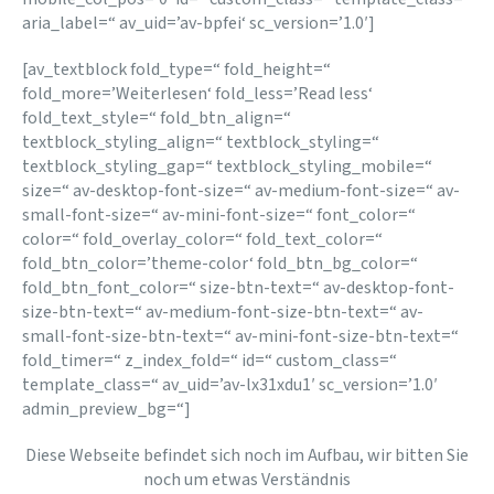
aria_label=“ av_uid=’av-bpfei‘ sc_version=’1.0′]
[av_textblock fold_type=“ fold_height=“
fold_more=’Weiterlesen‘ fold_less=’Read less‘
fold_text_style=“ fold_btn_align=“
textblock_styling_align=“ textblock_styling=“
textblock_styling_gap=“ textblock_styling_mobile=“
size=“ av-desktop-font-size=“ av-medium-font-size=“ av-
small-font-size=“ av-mini-font-size=“ font_color=“
color=“ fold_overlay_color=“ fold_text_color=“
fold_btn_color=’theme-color‘ fold_btn_bg_color=“
fold_btn_font_color=“ size-btn-text=“ av-desktop-font-
size-btn-text=“ av-medium-font-size-btn-text=“ av-
small-font-size-btn-text=“ av-mini-font-size-btn-text=“
fold_timer=“ z_index_fold=“ id=“ custom_class=“
template_class=“ av_uid=’av-lx31xdu1′ sc_version=’1.0′
admin_preview_bg=“]
Diese Webseite befindet sich noch im Aufbau, wir bitten Sie
noch um etwas Verständnis