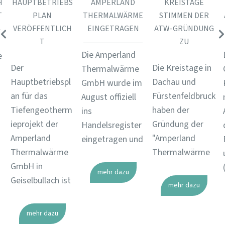
H
HAUPTBETRIEBS
AMPERLAND
KREISTAGE
T
PLAN
THERMALWÄRME
STIMMEN DER
VERÖFFENTLICH
EINGETRAGEN
ATW-GRÜNDUNG
T
ZU
Die Amperland
e
Der
Die Kreistage in
Thermalwärme
Hauptbetriebspl
Dachau und
GmbH wurde im
an für das
Fürstenfeldbruck
August offiziell
Tiefengeotherm
haben der
ins
ieprojekt der
Gründung der
Handelsregister
Amperland
"Amperland
eingetragen und
Thermalwärme
Thermalwärme
GmbH in
mehr dazu
Geiselbullach ist
mehr dazu
mehr dazu